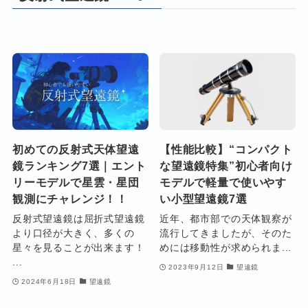
初めての反射式天体望遠
【性能比較】“コンパクト
鏡ランキング7選｜エント
な望遠鏡特集”初心者向け
リーモデルで星雲・星団
モデルで軽量で使いやす
観測にチャレンジ！！
い小型望遠鏡7選
反射式望遠鏡は屈折式望遠鏡
近年、都市部での天体観察が
より口径が大きく、多くの
流行してきましたが、そのた
星々を見ることが出来ます！
めには移動性が求められま...
...
2023年9月12日
望遠鏡
2024年6月18日
望遠鏡