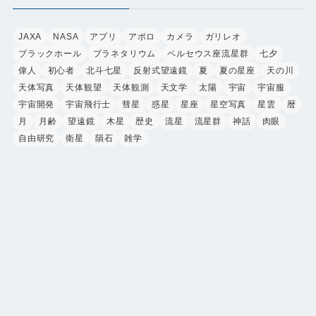
ー
JAXA
NASA
アプリ
アポロ
カメラ
ガリレオ
ブラックホール
プラネタリウム
ペルセウス座流星群
七夕
偉人
初心者
北斗七星
反射式望遠鏡
夏
夏の星座
天の川
天体写真
天体観望
天体観測
天文学
太陽
宇宙
宇宙服
宇宙開発
宇宙飛行士
彗星
惑星
星座
星空写真
星雲
暦
月
月齢
望遠鏡
木星
歴史
流星
流星群
神話
肉眼
自由研究
衛星
隕石
雑学