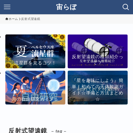
宙らぼ
ホーム
反射式望遠鏡
反射望遠鏡の種類紹介っ
流星群を見るコツ！
て？
『星を趣味にしよう』簡
単！初めての天体観測ガ
イド☆準備と方法まとめ
月の自由研究ガイド！
☆
反射式望遠鏡
– tag –