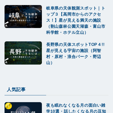
岐阜県の天体観測スポット｜ト
ップ３【高岡市からのアクセ
ス！】星が見える満天の施設
（割山森林公園天湖森・富山市
科学館・ホテル立山）
長野県の天体スポットTOP４!!
星が見える宇宙の施設（阿智
村・原村・浪合パーク・野辺
山）
人気記事
夜も眠れなくなる月の面白い雑
学10選・話したくなる月の豆知