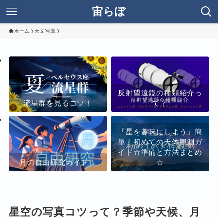
宙らぼ
ホーム
天文写真
反射望遠鏡の種類紹介っ
流星群を見るコツ！
て？
『星を趣味にしよう』簡
単！初めての天体観測ガ
イド☆準備と方法まとめ
月の自由研究ガイド！
☆
星空の写真コツって？季節や天候、月