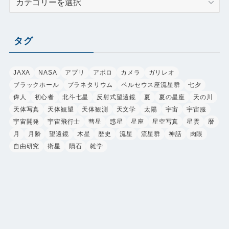
テ
ゴ
リ
タグ
ー
JAXA
NASA
アプリ
アポロ
カメラ
ガリレオ
ブラックホール
プラネタリウム
ペルセウス座流星群
七夕
偉人
初心者
北斗七星
反射式望遠鏡
夏
夏の星座
天の川
天体写真
天体観望
天体観測
天文学
太陽
宇宙
宇宙服
宇宙開発
宇宙飛行士
彗星
惑星
星座
星空写真
星雲
暦
月
月齢
望遠鏡
木星
歴史
流星
流星群
神話
肉眼
自由研究
衛星
隕石
雑学