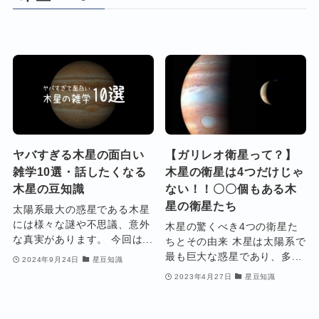
ヤバすぎる木星の面白い
【ガリレオ衛星って？】
雑学10選・話したくなる
木星の衛星は4つだけじゃ
木星の豆知識
ない！！〇〇個もある木
星の衛星たち
太陽系最大の惑星である木星
には様々な謎や不思議、意外
木星の驚くべき4つの衛星た
な真実があります。 今回は...
ちとその由来 木星は太陽系で
最も巨大な惑星であり、多...
2024年9月24日
星豆知識
2023年4月27日
星豆知識