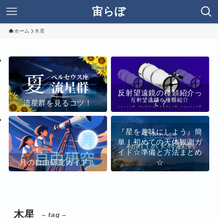
宙らぼ
ホーム
木星
反射望遠鏡の種類紹介っ
流星群を見るコツ！
て？
『星を趣味にしよう』簡
単！初めての天体観測ガ
イド☆準備と方法まとめ
月の自由研究ガイド！
☆
木星
– tag –