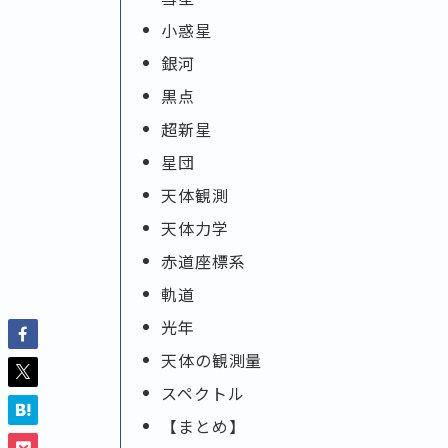
小惑星
銀河
黒点
超新星
星団
天体観測
天体力学
赤道座標系
軌道
光年
天体の観測量
スペクトル
【まとめ】