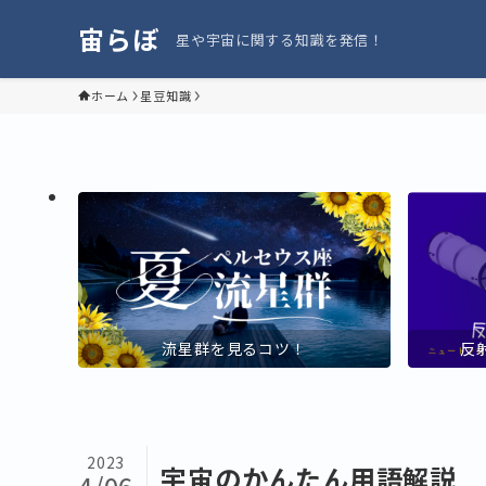
宙らぼ
星や宇宙に関する知識を発信！
ホーム
星豆知識
流星群を見るコツ！
反
2023
宇宙のかんたん用語解説