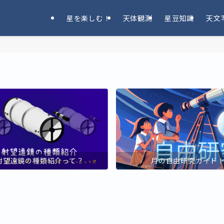
星を楽しむ！
天体観測
星豆知識
天文
射望遠鏡の種類紹介って？
月の自由研究ガイド