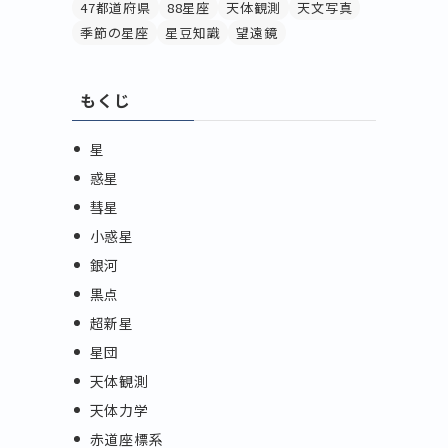
47都道府県
88星座
天体観測
天文写真
季節の星座
星豆知識
望遠鏡
もくじ
星
惑星
彗星
小惑星
銀河
黒点
超新星
星団
天体観測
天体力学
赤道座標系