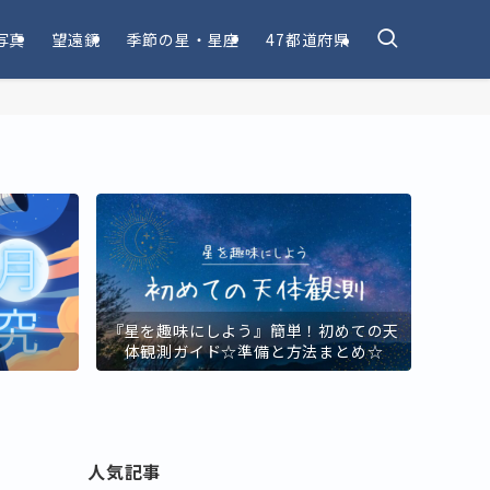
写真
望遠鏡
季節の星・星座
47都道府県
『星を趣味にしよう』簡単！初めての天
！
体観測ガイド☆準備と方法まとめ☆
人気記事