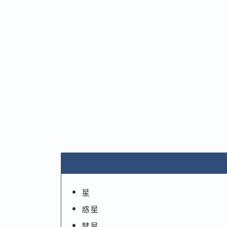
星
惑星
彗星