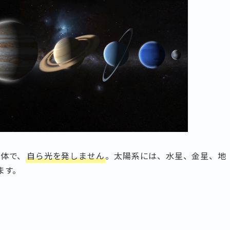
体で、
自ら光を発しません
。太陽系には、水星、金星、地
ます。