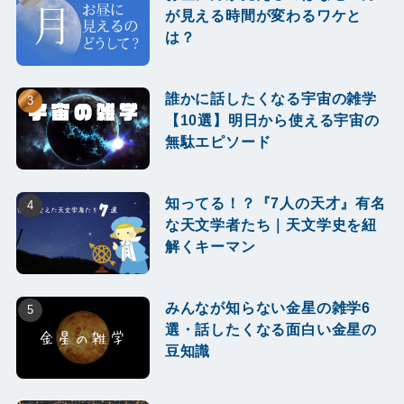
が見える時間が変わるワケと
は？
誰かに話したくなる宇宙の雑学
【10選】明日から使える宇宙の
無駄エピソード
知ってる！？『7人の天才』有名
な天文学者たち｜天文学史を紐
解くキーマン
みんなが知らない金星の雑学6
選・話したくなる面白い金星の
豆知識