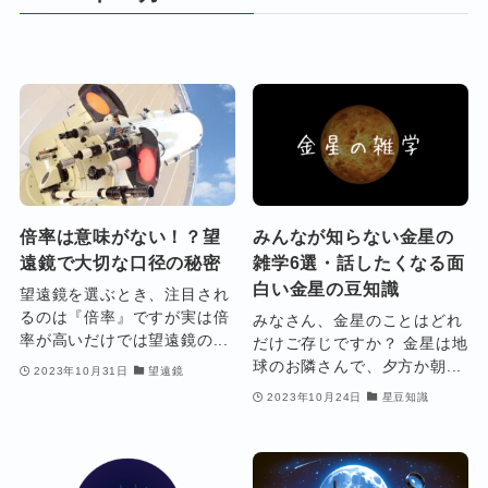
倍率は意味がない！？望
みんなが知らない金星の
遠鏡で大切な口径の秘密
雑学6選・話したくなる面
白い金星の豆知識
望遠鏡を選ぶとき、注目され
るのは『倍率』ですが実は倍
みなさん、金星のことはどれ
率が高いだけでは望遠鏡の...
だけご存じですか？ 金星は地
球のお隣さんで、夕方か朝...
2023年10月31日
望遠鏡
2023年10月24日
星豆知識