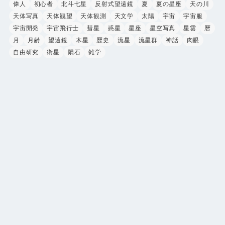
偉人
初心者
北斗七星
反射式望遠鏡
夏
夏の星座
天の川
天体写真
天体観望
天体観測
天文学
太陽
宇宙
宇宙服
宇宙開発
宇宙飛行士
彗星
惑星
星座
星空写真
星雲
暦
月
月齢
望遠鏡
木星
歴史
流星
流星群
神話
肉眼
自由研究
衛星
隕石
雑学