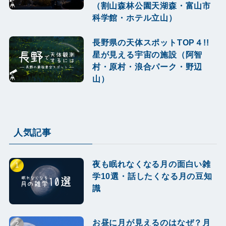
（割山森林公園天湖森・富山市
科学館・ホテル立山）
長野県の天体スポットTOP４!!
星が見える宇宙の施設（阿智
村・原村・浪合パーク・野辺
山）
人気記事
夜も眠れなくなる月の面白い雑
学10選・話したくなる月の豆知
識
お昼に月が見えるのはなぜ？月