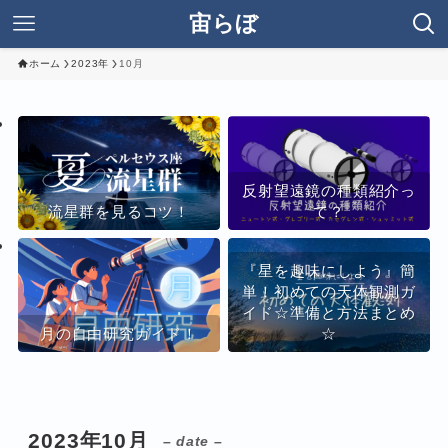
宙らぼ
ホーム
2023年
10月
反射望遠鏡の種類紹介っ
流星群を見るコツ！
て？
『星を趣味にしよう』簡
単！初めての天体観測ガ
イド☆準備と方法まとめ
月の自由研究ガイド！
☆
2023年10月
– date –