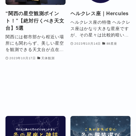
“関西の星空観測ポイン
ヘルクレス座｜Hercules
ト！”【絶対行くべき天文
ヘルクレス座の特徴 ヘルクレ
台】5選
ス座はかなり大きな星座です
が、その星々は比較的暗い...
関西には都市部から程近い場
所にも関わらず、美しい星空
2023年10月14日
88星座
を観測できる天文台が点在...
2023年10月17日
天体観測