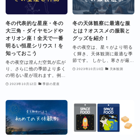
冬の代表的な星座・冬の
冬の天体観察に最適な服
大三角・ダイヤモンドや
とは？オススメの服装と
オリオン座！全天で一番
グッズを紹介！
明るい恒星シリウス！を
冬の夜空は、星々がより明る
知っておこう
く輝き、天体観測に最適な季
節です。 しかし、寒さが厳...
冬の夜空は澄んだ空気が広が
り、さらに他の季節より多く
2023年10月10日
天体観測
の明るい星が現れます。例...
2023年10月12日
季節の星座