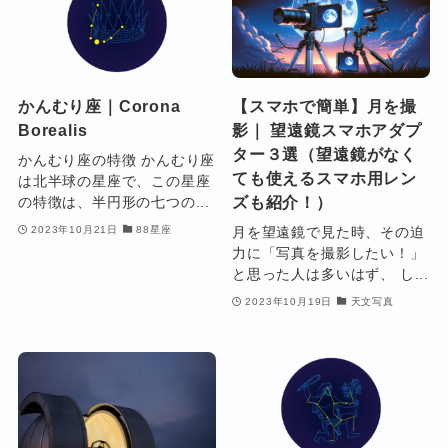
かんむり座｜Corona
【スマホで簡単】月を撮
Borealis
影｜ 望遠鏡スマホアダプ
ター３選（望遠鏡がなく
かんむり座の特徴 かんむり座
ても使えるスマホ用レン
は北半球の星座で、この星座
ズも紹介！）
の特徴は、半円形の七つの...
月を望遠鏡で見た時、その迫
2023年10月21日
88星座
力に「写真を撮影したい！」
と思った人は多いはず、 し...
2023年10月19日
天文写真