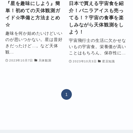
『星を趣味にしよう』簡
日本で買える宇宙食を紹
単！初めての天体観測ガ
介！バニラアイスも売っ
イド☆準備と方法まとめ
てる！？宇宙の食事を楽
☆
しみながら天体観測をし
よう！
趣味を何か始めたいけどいい
のが思いつかない。星は昔好
宇宙飛行士の生活に欠かせな
きだったけど…。など天体
いもの宇宙食。栄養価が高い
観...
ことはもちろん、保存性に...
2023年10月7日
天体観測
2023年10月3日
星豆知識
1