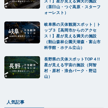
ス！】星が見える満天の施設
（茶臼山・つぐ高原・スターフ
ォーレスト）
岐阜県の天体観測スポット｜ト
ップ３【高岡市からのアクセ
ス！】星が見える満天の施設
（割山森林公園天湖森・富山市
科学館・ホテル立山）
長野県の天体スポットTOP４!!
星が見える宇宙の施設（阿智
村・原村・浪合パーク・野辺
山）
人気記事