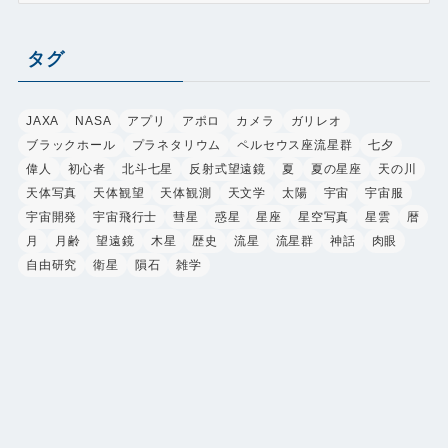
ゴ
リ
タグ
ー
JAXA
NASA
アプリ
アポロ
カメラ
ガリレオ
ブラックホール
プラネタリウム
ペルセウス座流星群
七夕
偉人
初心者
北斗七星
反射式望遠鏡
夏
夏の星座
天の川
天体写真
天体観望
天体観測
天文学
太陽
宇宙
宇宙服
宇宙開発
宇宙飛行士
彗星
惑星
星座
星空写真
星雲
暦
月
月齢
望遠鏡
木星
歴史
流星
流星群
神話
肉眼
自由研究
衛星
隕石
雑学