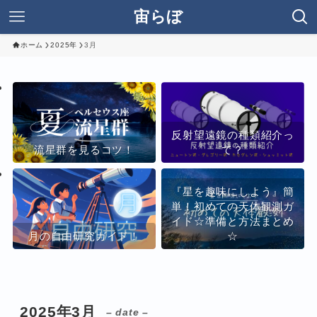
宙らぼ
ホーム
2025年
3月
反射望遠鏡の種類紹介っ
流星群を見るコツ！
て？
『星を趣味にしよう』簡
単！初めての天体観測ガ
イド☆準備と方法まとめ
月の自由研究ガイド！
☆
2025年3月
– date –