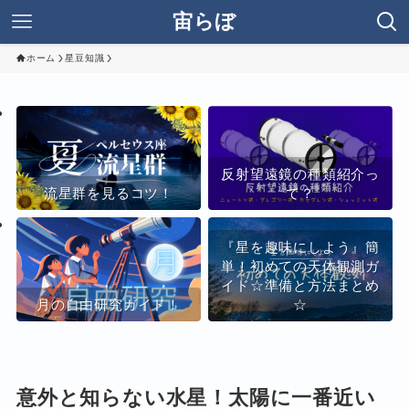
宙らぼ
ホーム
星豆知識
反射望遠鏡の種類紹介っ
流星群を見るコツ！
て？
『星を趣味にしよう』簡
単！初めての天体観測ガ
イド☆準備と方法まとめ
月の自由研究ガイド！
☆
意外と知らない水星！太陽に一番近い