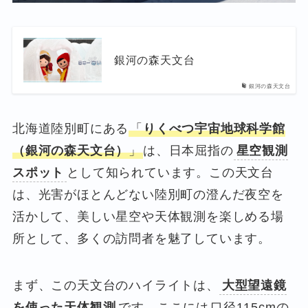
銀河の森天文台
銀河の森天文台
北海道陸別町にある
「
りくべつ宇宙地球科学館
（銀河の森天文台）
」
は、日本屈指の
星空観測
スポット
として知られています。この天文台
は、光害がほとんどない陸別町の澄んだ夜空を
活かして、美しい星空や天体観測を楽しめる場
所として、多くの訪問者を魅了しています。
まず、この天文台のハイライトは、
大型望遠鏡
を使った天体観測
です。ここには
口径115cmの