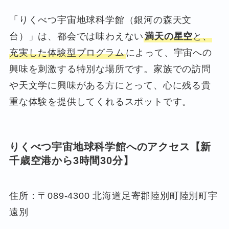
「りくべつ宇宙地球科学館（銀河の森天文
台）」は、都会では味わえない
満天の星空
と、
充実した体験型プログラム
によって、宇宙への
興味を刺激する特別な場所です。家族での訪問
や天文学に興味がある方にとって、心に残る貴
重な体験を提供してくれるスポットです。
りくべつ宇宙地球科学館
へのアクセス【
新
千歳空港
から3時間30分】
住所：〒089-4300 北海道足寄郡陸別町陸別町宇
遠別