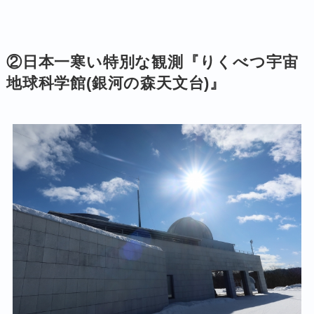
②日本一寒い特別な観測『
りくべつ宇宙
地球科学館(銀河の森天文台)
』