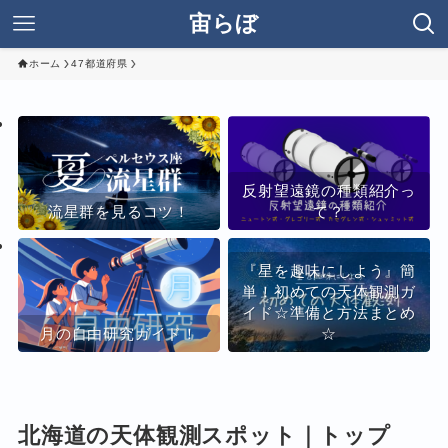
宙らぼ
ホーム
47都道府県
反射望遠鏡の種類紹介っ
流星群を見るコツ！
て？
『星を趣味にしよう』簡
単！初めての天体観測ガ
イド☆準備と方法まとめ
月の自由研究ガイド！
☆
北海道の天体観測スポット｜トップ