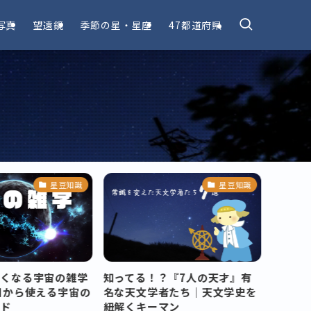
写真
望遠鏡
季節の星・星座
47都道府県
星豆知識
星豆知識
たくなる宇宙の雑学
知ってる！？『7人の天才』有
みんな
日から使える宇宙の
名な天文学者たち｜天文学史を
選・話
ード
紐解くキーマン
豆知識