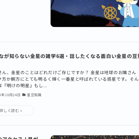
なが知らない金星の雑学6選・話したくなる面白い金星の豆
さん、金星のことはどれだけご存じですか？ 金星は地球のお隣さん
夕方か朝方にとても明るく輝く一番星と呼ばれている惑星です。そん
は『明けの明星』もし...
23年10月24日
星豆知識
のアクセス！星が