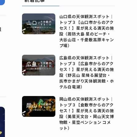
山口県の天体観測スポット｜
トップ３【山口市からのアク
無
セス！】星が見える満天の施
設（周防大島 星のビーチ・
大谷山荘・千畳敷高原キャン
ま
プ場）
。
広島県の天体観測スポット｜
トップ３【広島市からのアク
セス！】星が見える満天の施
設（野呂山 星降る展望台・
呉市かまがり天体観測館・ホ
テル白竜湖）
岡山県の天体観測スポット｜
トップ３【倉敷市からのアク
セス！】星が見える満天の施
設（美星天文台・岡山天文博
物館・星空ペンション コメ
ット）