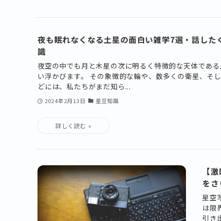
夜も眠れなくなる土星の面白い雑学7選・話した
識
夜空の中でも月と木星の次に明るく特徴的な天体である
い浮かびます。 その象徴的な輪や、数多くの衛星、そ
どには、私たちがまだ知ら...
2024年2月13日
星豆知識
【激
をさ
星空
は限
引き出