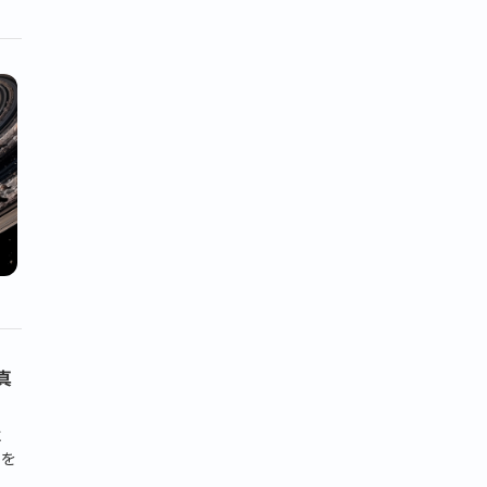
真
に
力を