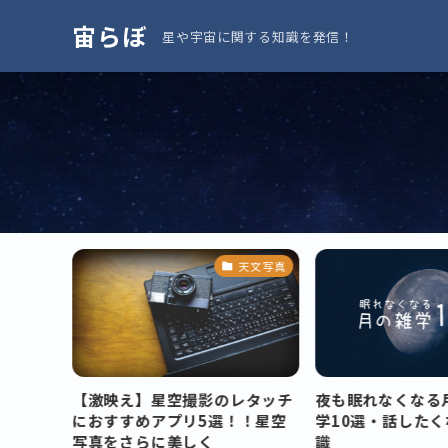
宙らぼ
星や宇宙に関する知識を発信！
星豆知識
天文写真
の面白い
【激映え】星空撮影のレタッチ
夜も眠れなくなる
土星の
におすすめアプリ5選！！星空
学10選・話した
写真をさらに美しく
識