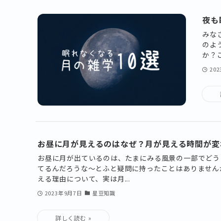
夜も
みな
のよ
か？
20
お昼に月が見えるのはなぜ？月が見える時間が変
お昼に月が出ているのは、たまにみる風景の一部でどう
てるんだろうな〜とふと疑問に持ったことはありません
える理由について、実は月...
2023年9月7日
星豆知識