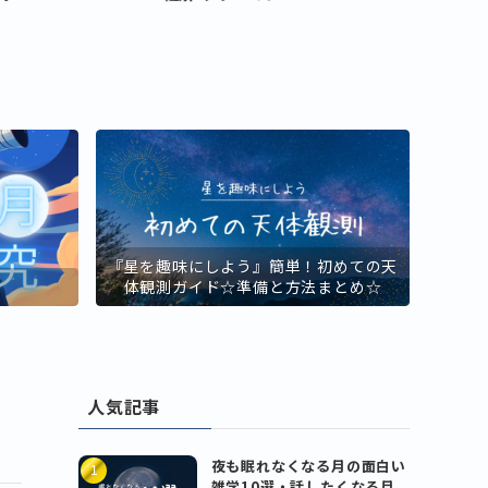
『星を趣味にしよう』簡単！初めての天
！
体観測ガイド☆準備と方法まとめ☆
人気記事
夜も眠れなくなる月の面白い
雑学10選・話したくなる月