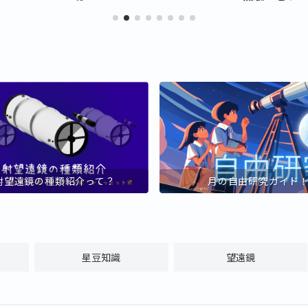
射望遠鏡の種類紹介って？
月の自由研究ガイド
星豆知識
望遠鏡