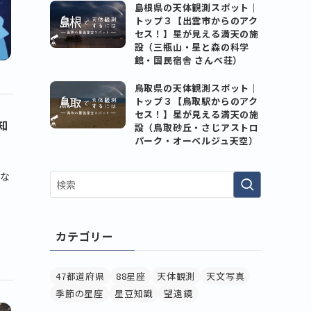
島根県の天体観測スポット｜
トップ３【出雲市からのアク
セス！】星が見える満天の施
設（三瓶山・星と森の科学
館・国民宿舎 さんべ荘）
鳥取県の天体観測スポット｜
トップ３【鳥取駅からのアク
セス！】星が見える満天の施
知
設（鳥取砂丘・さじアストロ
パーク・オーベルジュ天空）
な
カテゴリー
47都道府県
88星座
天体観測
天文写真
季節の星座
星豆知識
望遠鏡