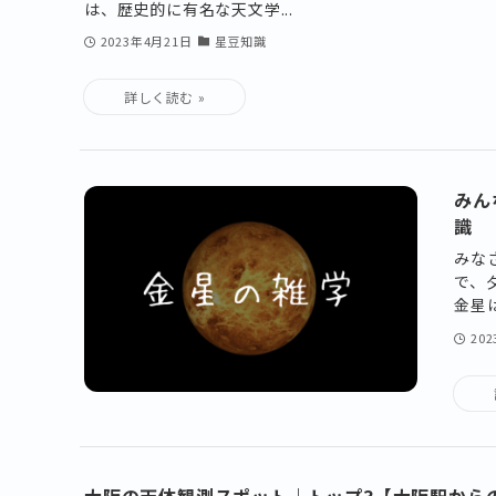
は、歴史的に有名な天文学...
2023年4月21日
星豆知識
みん
識
みな
で、
金星
20
大阪の天体観測スポット｜トップ3【大阪駅から