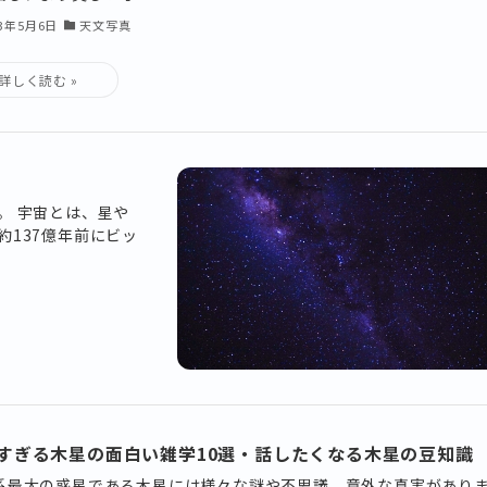
23年5月6日
天文写真
。 宇宙とは、星や
137億年前にビッ
すぎる木星の面白い雑学10選・話したくなる木星の豆知識
系最大の惑星である木星には様々な謎や不思議、意外な真実があり