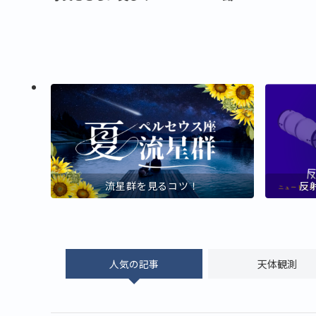
流星群を見るコツ！
反
人気の記事
天体観測