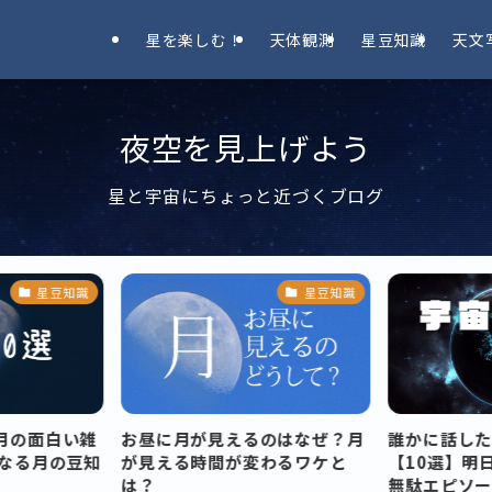
星を楽しむ！
天体観測
星豆知識
天文
夜空を見上げよう
星と宇宙にちょっと近づくブログ
星豆知識
星豆知識
月の面白い雑
お昼に月が見えるのはなぜ？月
誰かに話し
くなる月の豆知
が見える時間が変わるワケと
【10選】明
は？
無駄エピソ