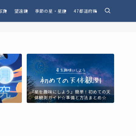
写真
望遠鏡
季節の星・星座
47都道府県
『星を趣味にしよう』簡単！初めての天
！
体観測ガイド☆準備と方法まとめ☆