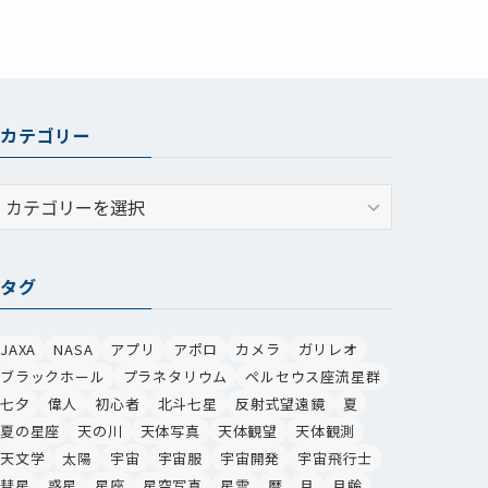
カテゴリー
カ
テ
ゴ
リ
タグ
ー
JAXA
NASA
アプリ
アポロ
カメラ
ガリレオ
ブラックホール
プラネタリウム
ペルセウス座流星群
七夕
偉人
初心者
北斗七星
反射式望遠鏡
夏
夏の星座
天の川
天体写真
天体観望
天体観測
天文学
太陽
宇宙
宇宙服
宇宙開発
宇宙飛行士
彗星
惑星
星座
星空写真
星雲
暦
月
月齢