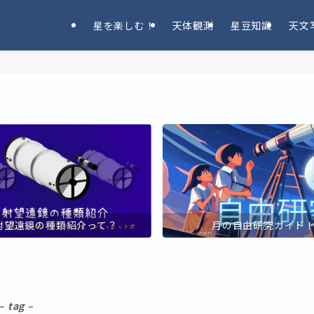
星を楽しむ！
天体観測
星豆知識
天文
射望遠鏡の種類紹介って？
月の自由研究ガイド
– tag –