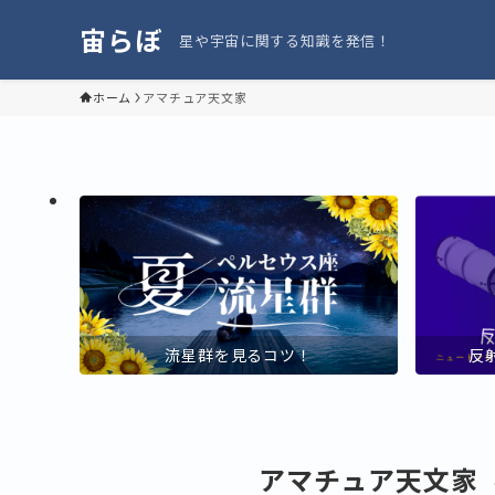
宙らぼ
星や宇宙に関する知識を発信！
ホーム
アマチュア天文家
流星群を見るコツ！
反
アマチュア天文家