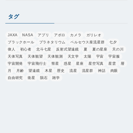
ゴ
リ
タグ
ー
JAXA
NASA
アプリ
アポロ
カメラ
ガリレオ
ブラックホール
プラネタリウム
ペルセウス座流星群
七夕
偉人
初心者
北斗七星
反射式望遠鏡
夏
夏の星座
天の川
天体写真
天体観望
天体観測
天文学
太陽
宇宙
宇宙服
宇宙開発
宇宙飛行士
彗星
惑星
星座
星空写真
星雲
暦
月
月齢
望遠鏡
木星
歴史
流星
流星群
神話
肉眼
自由研究
衛星
隕石
雑学