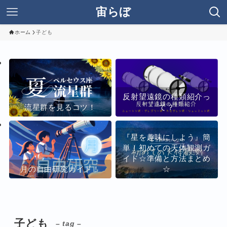
宙らぼ
ホーム
子ども
反射望遠鏡の種類紹介っ
流星群を見るコツ！
て？
『星を趣味にしよう』簡
単！初めての天体観測ガ
イド☆準備と方法まとめ
月の自由研究ガイド！
☆
子ども
– tag –