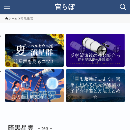
宙らぼ
ホーム
暗黒星雲
反射望遠鏡の種類紹介っ
流星群を見るコツ！
て？
『星を趣味にしよう』簡
単！初めての天体観測ガ
イド☆準備と方法まとめ
月の自由研究ガイド！
☆
暗黒星雲
– tag –