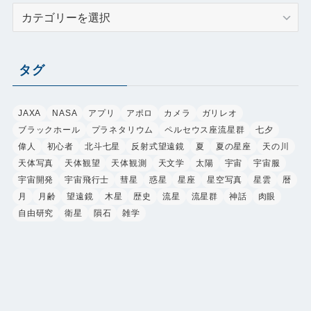
カ
テ
ゴ
リ
タグ
ー
JAXA
NASA
アプリ
アポロ
カメラ
ガリレオ
ブラックホール
プラネタリウム
ペルセウス座流星群
七夕
偉人
初心者
北斗七星
反射式望遠鏡
夏
夏の星座
天の川
天体写真
天体観望
天体観測
天文学
太陽
宇宙
宇宙服
宇宙開発
宇宙飛行士
彗星
惑星
星座
星空写真
星雲
暦
月
月齢
望遠鏡
木星
歴史
流星
流星群
神話
肉眼
自由研究
衛星
隕石
雑学