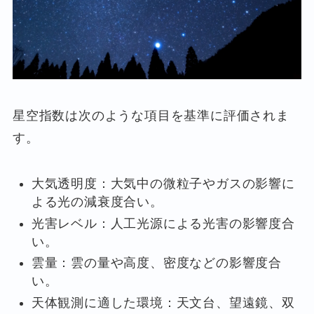
星空指数は次のような項目を基準に評価されま
す。
大気透明度：大気中の微粒子やガスの影響に
よる光の減衰度合い。
光害レベル：人工光源による光害の影響度合
い。
雲量：雲の量や高度、密度などの影響度合
い。
天体観測に適した環境：天文台、望遠鏡、双