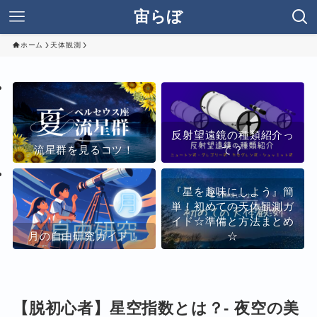
宙らぼ
ホーム
天体観測
反射望遠鏡の種類紹介っ
流星群を見るコツ！
て？
『星を趣味にしよう』簡
単！初めての天体観測ガ
イド☆準備と方法まとめ
月の自由研究ガイド！
☆
【脱初心者】星空指数とは？- 夜空の美