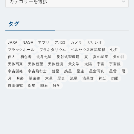
テ
ゴ
リ
タグ
ー
JAXA
NASA
アプリ
アポロ
カメラ
ガリレオ
ブラックホール
プラネタリウム
ペルセウス座流星群
七夕
偉人
初心者
北斗七星
反射式望遠鏡
夏
夏の星座
天の川
天体写真
天体観望
天体観測
天文学
太陽
宇宙
宇宙服
宇宙開発
宇宙飛行士
彗星
惑星
星座
星空写真
星雲
暦
月
月齢
望遠鏡
木星
歴史
流星
流星群
神話
肉眼
自由研究
衛星
隕石
雑学