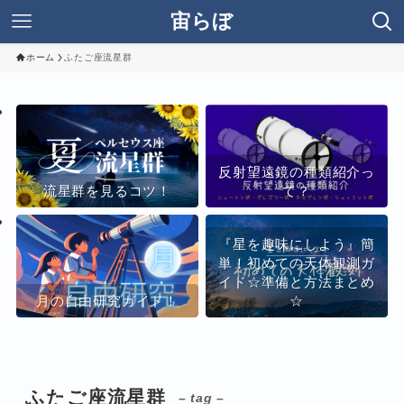
宙らぼ
ホーム
ふたご座流星群
反射望遠鏡の種類紹介っ
流星群を見るコツ！
て？
『星を趣味にしよう』簡
単！初めての天体観測ガ
イド☆準備と方法まとめ
月の自由研究ガイド！
☆
ふたご座流星群
– tag –