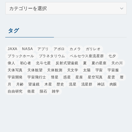
カ
テ
ゴ
リ
タグ
ー
JAXA
NASA
アプリ
アポロ
カメラ
ガリレオ
ブラックホール
プラネタリウム
ペルセウス座流星群
七夕
偉人
初心者
北斗七星
反射式望遠鏡
夏
夏の星座
天の川
天体写真
天体観望
天体観測
天文学
太陽
宇宙
宇宙服
宇宙開発
宇宙飛行士
彗星
惑星
星座
星空写真
星雲
暦
月
月齢
望遠鏡
木星
歴史
流星
流星群
神話
肉眼
自由研究
衛星
隕石
雑学