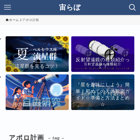
宙らぼ
ホーム
アポロ計画
反射望遠鏡の種類紹介っ
流星群を見るコツ！
て？
『星を趣味にしよう』簡
単！初めての天体観測ガ
イド☆準備と方法まとめ
月の自由研究ガイド！
☆
アポロ計画
– tag –