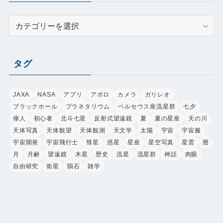
カ
テ
ゴ
リ
タグ
ー
JAXA
NASA
アプリ
アポロ
カメラ
ガリレオ
ブラックホール
プラネタリウム
ペルセウス座流星群
七夕
偉人
初心者
北斗七星
反射式望遠鏡
夏
夏の星座
天の川
天体写真
天体観望
天体観測
天文学
太陽
宇宙
宇宙服
宇宙開発
宇宙飛行士
彗星
惑星
星座
星空写真
星雲
暦
月
月齢
望遠鏡
木星
歴史
流星
流星群
神話
肉眼
自由研究
衛星
隕石
雑学