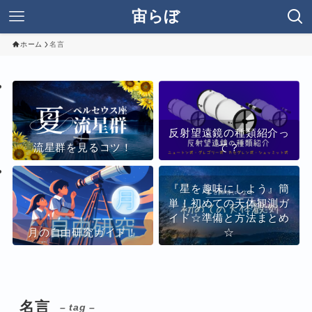
宙らぼ
ホーム
名言
反射望遠鏡の種類紹介っ
流星群を見るコツ！
て？
『星を趣味にしよう』簡
単！初めての天体観測ガ
イド☆準備と方法まとめ
月の自由研究ガイド！
☆
名言
– tag –