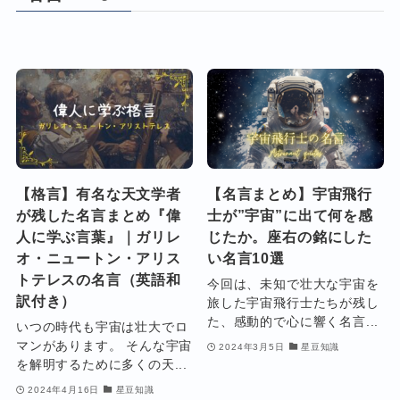
【格言】有名な天文学者
【名言まとめ】宇宙飛行
が残した名言まとめ『偉
士が”宇宙”に出て何を感
人に学ぶ言葉』｜ガリレ
じたか。座右の銘にした
オ・ニュートン・アリス
い名言10選
トテレスの名言（英語和
今回は、未知で壮大な宇宙を
訳付き）
旅した宇宙飛行士たちが残し
た、感動的で心に響く名言...
いつの時代も宇宙は壮大でロ
マンがあります。 そんな宇宙
2024年3月5日
星豆知識
を解明するために多くの天...
2024年4月16日
星豆知識