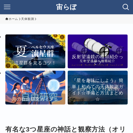
宙らぼ
ホーム
天体観測
反射望遠鏡の種類紹介っ
流星群を見るコツ！
て？
『星を趣味にしよう』簡
単！初めての天体観測ガ
イド☆準備と方法まとめ
月の自由研究ガイド！
☆
有名な3つ星座の神話と観察方法（オリ