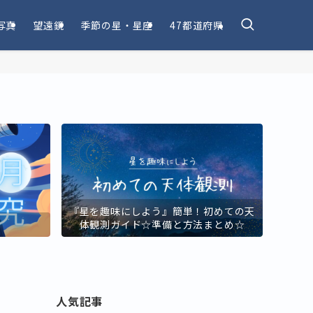
写真
望遠鏡
季節の星・星座
47都道府県
『星を趣味にしよう』簡単！初めての天
！
体観測ガイド☆準備と方法まとめ☆
人気記事