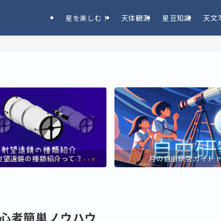
星を楽しむ！
天体観測
星豆知識
天文
射望遠鏡の種類紹介って？
月の自由研究ガイド
心者簡単ノウハウ