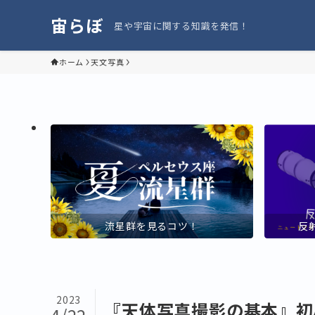
宙らぼ
星や宇宙に関する知識を発信！
ホーム
天文写真
流星群を見るコツ！
反
2023
『天体写真撮影の基本』初