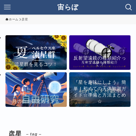
宙らぼ
ホーム
彦星
反射望遠鏡の種類紹介っ
流星群を見るコツ！
て？
『星を趣味にしよう』簡
単！初めての天体観測ガ
イド☆準備と方法まとめ
月の自由研究ガイド！
☆
彦星
– tag –