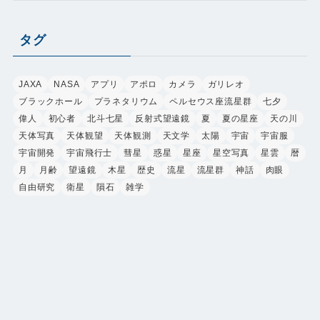
ゴ
リ
タグ
ー
JAXA
NASA
アプリ
アポロ
カメラ
ガリレオ
ブラックホール
プラネタリウム
ペルセウス座流星群
七夕
偉人
初心者
北斗七星
反射式望遠鏡
夏
夏の星座
天の川
天体写真
天体観望
天体観測
天文学
太陽
宇宙
宇宙服
宇宙開発
宇宙飛行士
彗星
惑星
星座
星空写真
星雲
暦
月
月齢
望遠鏡
木星
歴史
流星
流星群
神話
肉眼
自由研究
衛星
隕石
雑学