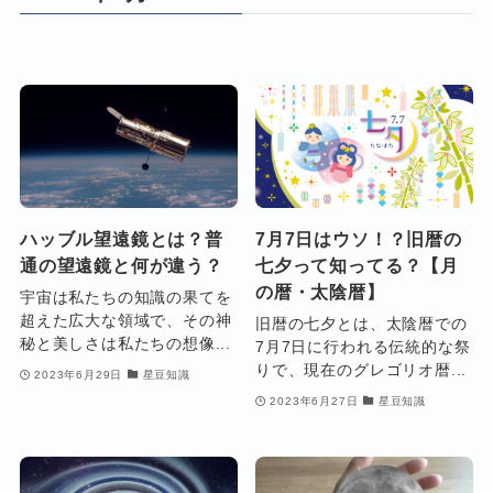
ハッブル望遠鏡とは？普
7月7日はウソ！？旧暦の
通の望遠鏡と何が違う？
七夕って知ってる？【月
の暦・太陰暦】
宇宙は私たちの知識の果てを
超えた広大な領域で、その神
旧暦の七夕とは、太陰暦での
秘と美しさは私たちの想像...
7月7日に行われる伝統的な祭
りで、現在のグレゴリオ暦...
2023年6月29日
星豆知識
2023年6月27日
星豆知識