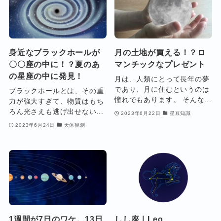
身近なブラックホールが
月の土地が買える！？ロ
〇〇座の中に！？夏のあ
マンチックなプレゼント
の星座の中に発見！
月は、人類にとって長年の夢
であり、月に住むというのは
ブラックホールとは、その重
憧れでもあります。 そんな...
力が強大すぎて、物質はもち
ろん光さえも逃げ出せない...
2023年6月22日
星豆知識
2023年6月24日
天体観測
1週間が7日のワケ。13日
しし座｜Leo