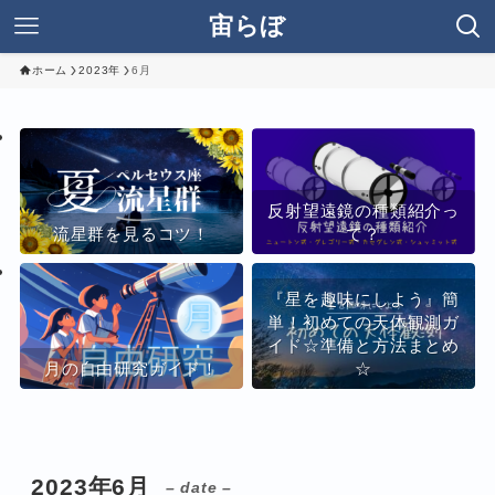
宙らぼ
ホーム
2023年
6月
反射望遠鏡の種類紹介っ
流星群を見るコツ！
て？
『星を趣味にしよう』簡
単！初めての天体観測ガ
イド☆準備と方法まとめ
月の自由研究ガイド！
☆
2023年6月
– date –