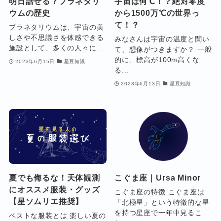
明日話せる？プラネタリ
宇宙は何℃！？絶対零度
ウムの歴史
から1500万℃の世界っ
て！？
プラネタリウムは、宇宙の美
しさや不思議さを体感できる
みなさんは宇宙の温度と聞い
施設として、多くの人々に...
て、想像がつきますか？ 一般
的に、標高が100m高くな
2023年6月15日
星豆知識
る...
2023年6月13日
星豆知識
夏でも侮るな！天体観測
こぐま座｜Ursa Minor
にオススメ服装・グッズ
こぐま座の特徴 こぐま座は
【星ソムリエ推奨】
「北極星」という特徴的な星
を持つ星座で一年中見るこ
ベストな服装とは 楽しい夏の