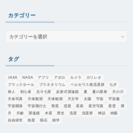
カテゴリー
カ
テ
ゴ
リ
タグ
ー
JAXA
NASA
アプリ
アポロ
カメラ
ガリレオ
ブラックホール
プラネタリウム
ペルセウス座流星群
七夕
偉人
初心者
北斗七星
反射式望遠鏡
夏
夏の星座
天の川
天体写真
天体観望
天体観測
天文学
太陽
宇宙
宇宙服
宇宙開発
宇宙飛行士
彗星
惑星
星座
星空写真
星雲
暦
月
月齢
望遠鏡
木星
歴史
流星
流星群
神話
肉眼
自由研究
衛星
隕石
雑学